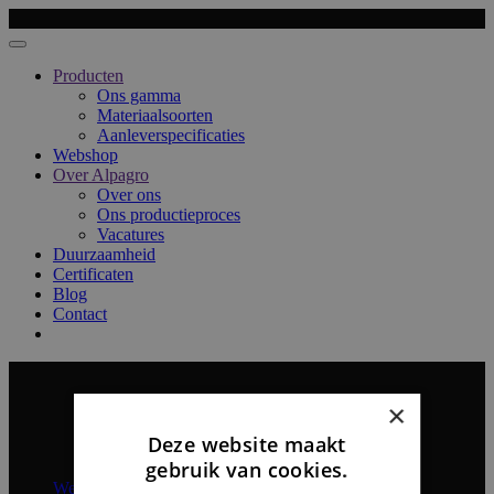
Producten
Ons gamma
Materiaalsoorten
Aanleverspecificaties
Webshop
Over Alpagro
Over ons
Ons productieproces
Vacatures
Duurzaamheid
Certificaten
Blog
Contact
×
Producten
Ons gamma
Deze website maakt
Materiaalsoorten
gebruik van cookies.
Aanleverspecificaties
Webshop