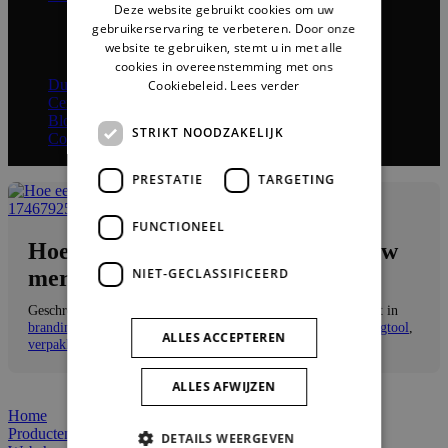
Deze website gebruikt cookies om uw
Over Alpagro
gebruikerservaring te verbeteren. Door onze
Over ons
website te gebruiken, stemt u in met alle
Ons productieproces
cookies in overeenstemming met ons
Vacatures
Duurzaamheid
Cookiebeleid.
Lees verder
Certificaten
Blog
STRIKT NOODZAKELIJK
Contact
PRESTATIE
TARGETING
FUNCTIONEEL
Hoe een goed verpakkingsdesign uw
merk versterkt
NIET-GECLASSIFICEERD
Geschreven door
sales@alpagro.be
op
16 januari 2025
. Gepost in
branding
,
merkidentiteit
,
verpakking
,
verpakking als marketingtool
,
ALLES ACCEPTEREN
verpakkingsdesign
.
ALLES AFWIJZEN
Home
Producten
DETAILS WEERGEVEN